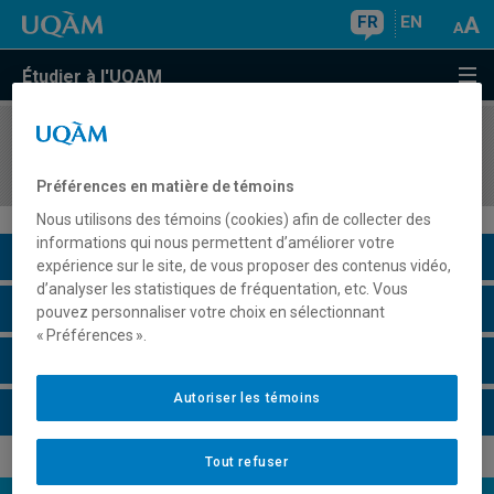
FR
EN
Étudier à l'UQAM
COURS
//
REL2208
Le Bouddhisme tibétain
Préférences en matière de témoins
Nous utilisons des témoins (cookies) afin de collecter des
informations qui nous permettent d’améliorer votre
Description du cours
expérience sur le site, de vous proposer des contenus vidéo,
d’analyser les statistiques de fréquentation, etc. Vous
Horaire - Été 2026
pouvez personnaliser votre choix en sélectionnant
« Préférences ».
Horaire - Automne 2026
Autoriser les témoins
Horaire - Hiver 2027
Tout refuser