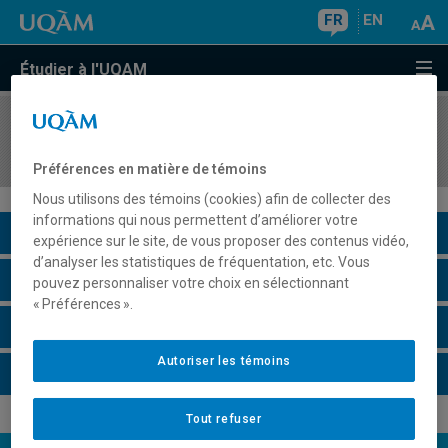
FR
EN
Étudier à l'UQAM
COURS
//
REL2213
Les philosophies juives anciennes
Préférences en matière de témoins
Nous utilisons des témoins (cookies) afin de collecter des
informations qui nous permettent d’améliorer votre
Description du cours
expérience sur le site, de vous proposer des contenus vidéo,
d’analyser les statistiques de fréquentation, etc. Vous
Horaire - Été 2026
pouvez personnaliser votre choix en sélectionnant
« Préférences ».
Horaire - Automne 2026
Autoriser les témoins
Horaire - Hiver 2027
Tout refuser