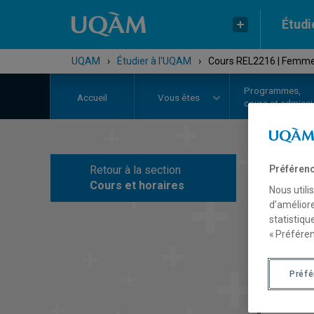
Étudi
UQAM
›
Étudier à l'UQAM
›
Cours REL2216 | Femmes
Programmes,
Accueil
Vous êtes
cours et admiss
Retour à la section
Préférenc
C
Cours et horaires
Nous utili
d’améliore
statistiqu
« Préféren
Préf