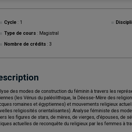
Cycle
: 1
Discipl
Type de cours
: Magistral
Nombre de crédits
: 3
escription
lyse des modes de construction du féminin à travers les représen
iennes (les Vénus du paléolithique, la Déesse-Mère des religio
cques romaines et égyptiennes) et mouvements religieux actuels 
velles religiosités orientalisantes). Analyse féministe des mod
vers les figures de stars, de mères, de vierges, d'épouses, de séd
tiques actuelles de reconquête du religieux par les femmes à tr