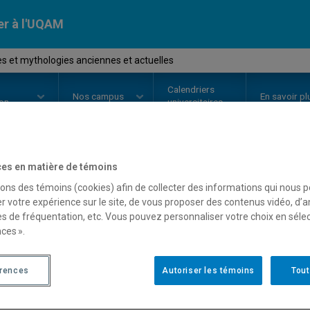
er à l'UQAM
 et mythologies anciennes et actuelles
Calendriers
Nos
campus
En savoir pl
ion
universitaires
es en matière de témoins
OURS
//
REL2216
-
Femmes et myt
sons des témoins (cookies) afin de collecter des informations qui nous 
r votre expérience sur le site, de vous proposer des contenus vidéo, d’a
actuelles
es de fréquentation, etc. Vous pouvez personnaliser votre choix en séle
ces ».
Description
Horaire - Été 2026
Horaire
érences
Autoriser les témoins
Tout