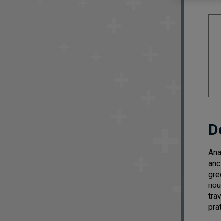
D
Ana
anc
gre
nou
tra
pra