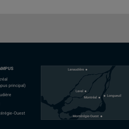
AMPUS
réal
pus principal)
udière
l
érégie-Ouest