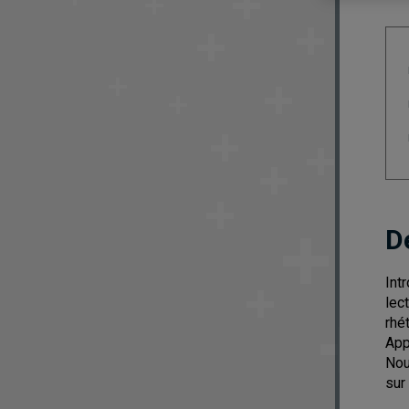
D
Int
lec
rhét
App
Nou
sur