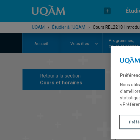
Étudi
UQAM
›
Étudier à l'UQAM
›
Cours REL2218 | Introdu
Programmes,
Accueil
Vous êtes
cours et admiss
Retour à la section
Préférenc
C
Cours et horaires
Nous utili
d’améliore
statistiqu
« Préféren
Préf