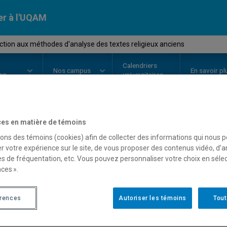
er à l'UQAM
ction aux méthodes d'analyse des textes religieux anciens
Calendriers
Nos
campus
En savoir pl
ion
universitaires
es en matière de témoins
OURS
//
REL2218
-
Introduction 
sons des témoins (cookies) afin de collecter des informations qui nous 
r votre expérience sur le site, de vous proposer des contenus vidéo, d’a
des textes religieux anci
es de fréquentation, etc. Vous pouvez personnaliser votre choix en séle
ces ».
Description
Horaire - Été 2026
Horaire
érences
Autoriser les témoins
Tout