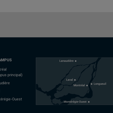
AMPUS
réal
pus principal)
udière
l
érégie-Ouest