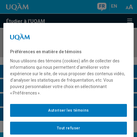
FR
EN
Étudier à l'UQAM
COURS
//
REL2225
Religions autochtones en Amérique du Nord
Préférences en matière de témoins
Nous utilisons des témoins (cookies) afin de collecter des
informations qui nous permettent d’améliorer votre
Description du cours
expérience sur le site, de vous proposer des contenus vidéo,
d’analyser les statistiques de fréquentation, etc. Vous
Horaire - Été 2026
pouvez personnaliser votre choix en sélectionnant
« Préférences ».
Horaire - Automne 2026
Autoriser les témoins
Horaire - Hiver 2027
Tout refuser