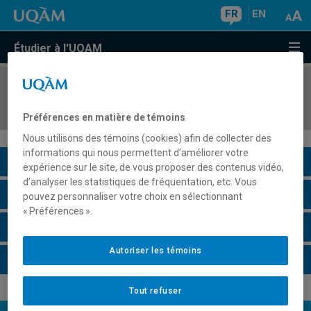
FR
EN
Étudier à l'UQAM
COURS
//
REL2318
Religion, espace public et société
Préférences en matière de témoins
Nous utilisons des témoins (cookies) afin de collecter des
informations qui nous permettent d’améliorer votre
Description du cours
expérience sur le site, de vous proposer des contenus vidéo,
d’analyser les statistiques de fréquentation, etc. Vous
Horaire - Été 2026
pouvez personnaliser votre choix en sélectionnant
« Préférences ».
Horaire - Automne 2026
Autoriser les témoins
Horaire - Hiver 2027
Tout refuser