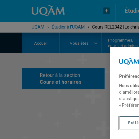
Étudi
UQAM
›
Étudier à l'UQAM
›
Cours REL2342 | Le chri
Programmes,
Accueil
Vous êtes
cours et admiss
Retour à la section
Préférenc
C
Cours et horaires
Nous utili
d’améliore
statistiqu
« Préféren
Préf