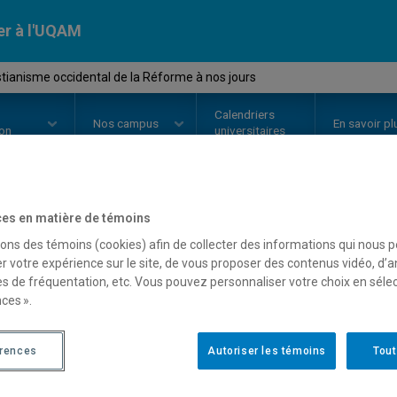
er à l'UQAM
stianisme occidental de la Réforme à nos jours
Calendriers
Nos
campus
En savoir pl
ion
universitaires
es en matière de témoins
OURS
//
REL2342
-
Le christianis
sons des témoins (cookies) afin de collecter des informations qui nous 
r votre expérience sur le site, de vous proposer des contenus vidéo, d’a
Réforme à nos jours
es de fréquentation, etc. Vous pouvez personnaliser votre choix en séle
ces ».
Description
Horaire - Été 2026
Horaire
érences
Autoriser les témoins
Tout