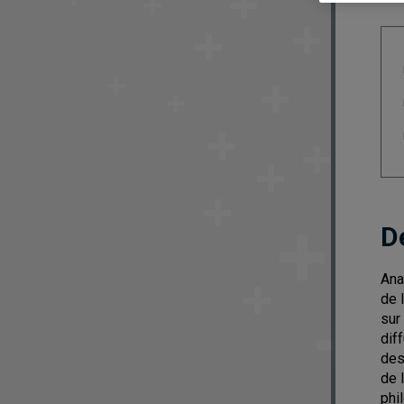
D
Ana
de 
sur
dif
des
de 
phi