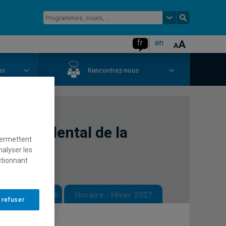
fr
en
us
Rencontrez-nous
me occidental de la
permettent
nalyser les
ctionnant
 - Automne 2026
Horaire - Hiver 2027
 refuser