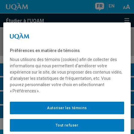
FR
EN
Étudier à l'UQAM
COURS
//
REL2611
Mort, culture et religion
Préférences en matière de témoins
Nous utilisons des témoins (cookies) afin de collecter des
informations qui nous permettent d’améliorer votre
Description du cours
expérience sur le site, de vous proposer des contenus vidéo,
d’analyser les statistiques de fréquentation, etc. Vous
Horaire - Été 2026
pouvez personnaliser votre choix en sélectionnant
« Préférences ».
Horaire - Automne 2026
Autoriser les témoins
Horaire - Hiver 2027
Tout refuser