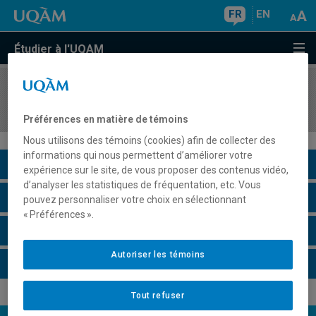
FR
EN
Étudier à l'UQAM
COURS
//
REL2617
Religion et psychologie
Préférences en matière de témoins
Nous utilisons des témoins (cookies) afin de collecter des
informations qui nous permettent d’améliorer votre
Description du cours
expérience sur le site, de vous proposer des contenus vidéo,
d’analyser les statistiques de fréquentation, etc. Vous
Horaire - Été 2026
pouvez personnaliser votre choix en sélectionnant
« Préférences ».
Horaire - Automne 2026
Autoriser les témoins
Horaire - Hiver 2027
Tout refuser