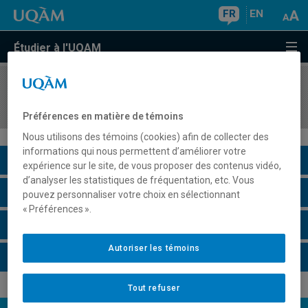
FR
EN
Étudier à l'UQAM
COURS
//
REL3550
Atelier d'interprétation
Préférences en matière de témoins
Nous utilisons des témoins (cookies) afin de collecter des
informations qui nous permettent d’améliorer votre
Description du cours
expérience sur le site, de vous proposer des contenus vidéo,
d’analyser les statistiques de fréquentation, etc. Vous
Horaire - Été 2026
pouvez personnaliser votre choix en sélectionnant
« Préférences ».
Horaire - Automne 2026
Autoriser les témoins
Horaire - Hiver 2027
Tout refuser