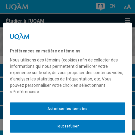
FR
EN
Étudier à l'UQAM
COURS
//
REL5006
Éthique et culture religieuse au secondaire
Préférences en matière de témoins
Nous utilisons des témoins (cookies) afin de collecter des
informations qui nous permettent d’améliorer votre
Description du cours
expérience sur le site, de vous proposer des contenus vidéo,
d’analyser les statistiques de fréquentation, etc. Vous
Horaire - Été 2026
pouvez personnaliser votre choix en sélectionnant
« Préférences ».
Horaire - Automne 2026
Autoriser les témoins
Horaire - Hiver 2027
Tout refuser