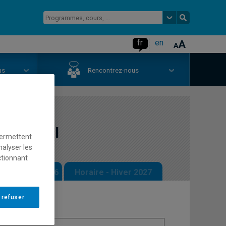
fr
en
us
Rencontrez-nous
toires II
permettent
nalyser les
ctionnant
 - Automne 2026
Horaire - Hiver 2027
 refuser