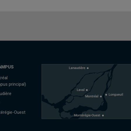
AMPUS
réal
pus principal)
udière
l
érégie-Ouest