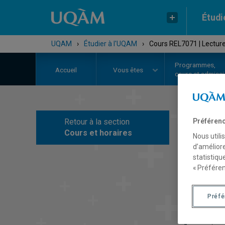
Étudi
UQAM
›
Étudier à l'UQAM
›
Cours REL7071 | Lectures
Programmes,
Accueil
Vous êtes
cours et admiss
Préférenc
Retour à la section
C
Cours et horaires
Nous utili
d’améliore
statistiqu
« Préféren
Préf