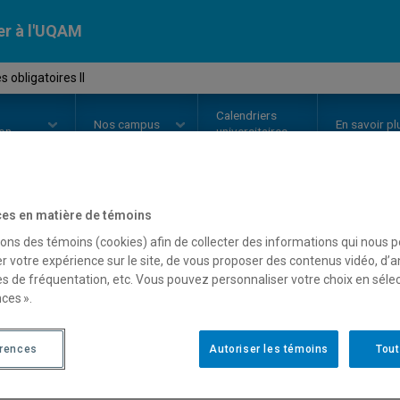
er à l'UQAM
 obligatoires II
Calendriers
Nos
campus
En savoir pl
ion
universitaires
es en matière de témoins
OURS
//
REL7071
-
Lectures obliga
sons des témoins (cookies) afin de collecter des informations qui nous 
r votre expérience sur le site, de vous proposer des contenus vidéo, d’a
es de fréquentation, etc. Vous pouvez personnaliser votre choix en séle
ces ».
Description
Horaire - Été 2026
Horaire
érences
Autoriser les témoins
Tout