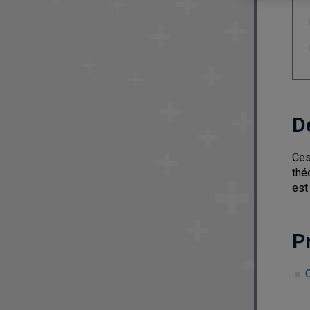
D
Ces
thé
est
P