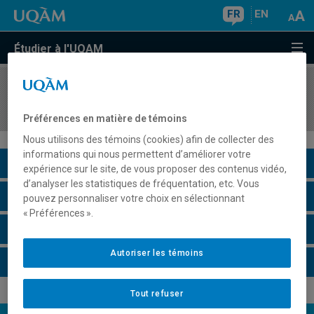
FR
EN
Étudier à l'UQAM
COURS
//
REL715X
Séminaire de recherche
Préférences en matière de témoins
Nous utilisons des témoins (cookies) afin de collecter des
informations qui nous permettent d’améliorer votre
Description du cours
expérience sur le site, de vous proposer des contenus vidéo,
d’analyser les statistiques de fréquentation, etc. Vous
Horaire - Été 2026
pouvez personnaliser votre choix en sélectionnant
« Préférences ».
Horaire - Automne 2026
Autoriser les témoins
Horaire - Hiver 2027
Tout refuser