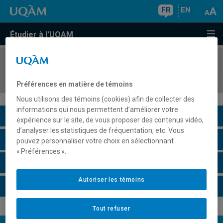
FR
EN
Étudier à l'UQAM
COURS
//
REL8104
Théorie de la religion
Préférences en matière de témoins
Nous utilisons des témoins (cookies) afin de collecter des
informations qui nous permettent d’améliorer votre
Description du cours
expérience sur le site, de vous proposer des contenus vidéo,
d’analyser les statistiques de fréquentation, etc. Vous
Horaire - Été 2026
pouvez personnaliser votre choix en sélectionnant
« Préférences ».
Horaire - Automne 2026
Autoriser les témoins
Horaire - Hiver 2027
Tout refuser