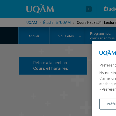
Étudi
UQAM
›
Étudier à l'UQAM
›
Cours REL8204 | Lecture
Programmes,
Accueil
Vous êtes
cours et admiss
Retour à la section
Préférenc
C
Cours et horaires
Nous utili
d’améliore
statistiqu
« Préféren
Préf