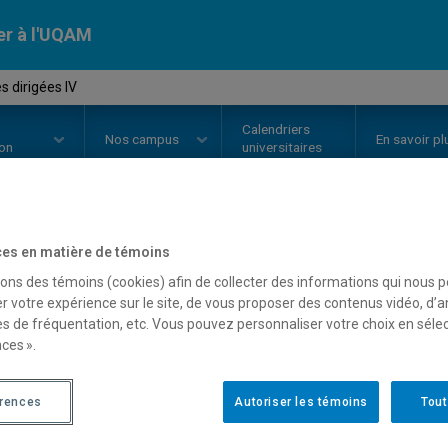
er à l'UQAM
s dirigées IV
Calendriers
Nos
campus
En savoir pl
ion
universitaires
es en matière de témoins
OURS
//
REL8204
-
Lectures dirig
sons des témoins (cookies) afin de collecter des informations qui nous 
r votre expérience sur le site, de vous proposer des contenus vidéo, d’a
es de fréquentation, etc. Vous pouvez personnaliser votre choix en séle
Description
Horaire - Été 2026
Horaire
ces ».
érences
Autoriser les témoins
Tout