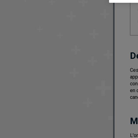
D
Ces
app
con
en 
can
M
L'o