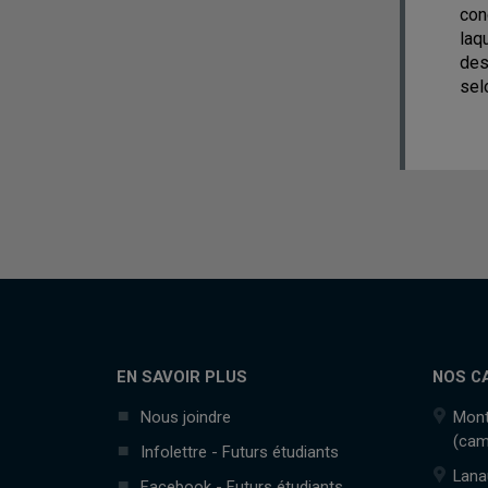
con
laq
des
sel
EN SAVOIR PLUS
NOS C
Nous joindre
Mont
(cam
Infolettre - Futurs étudiants
Lana
Facebook - Futurs étudiants