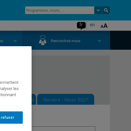
fr
en
us
Rencontrez-nous
ées IV
permettent
nalyser les
ctionnant
 - Automne 2026
Horaire - Hiver 2027
 refuser