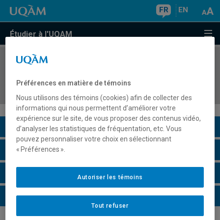
FR
EN
Étudier à l'UQAM
COURS
//
RRC700D
Résilience, risques et catastrophes : thèmes
Préférences en matière de témoins
spéciaux
Nous utilisons des témoins (cookies) afin de collecter des
informations qui nous permettent d’améliorer votre
expérience sur le site, de vous proposer des contenus vidéo,
Description du cours
d’analyser les statistiques de fréquentation, etc. Vous
pouvez personnaliser votre choix en sélectionnant
Horaire - Été 2026
« Préférences ».
Horaire - Automne 2026
Autoriser les témoins
Horaire - Hiver 2027
Tout refuser