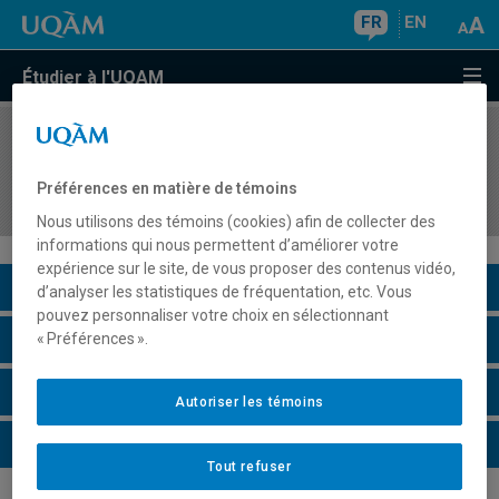
FR
EN
Étudier à l'UQAM
COURS
//
RRC7102
Dimensions humaines de la résilience, des
Préférences en matière de témoins
risques et des catastrophes
Nous utilisons des témoins (cookies) afin de collecter des
informations qui nous permettent d’améliorer votre
expérience sur le site, de vous proposer des contenus vidéo,
Description du cours
d’analyser les statistiques de fréquentation, etc. Vous
pouvez personnaliser votre choix en sélectionnant
Horaire - Été 2026
« Préférences ».
Horaire - Automne 2026
Autoriser les témoins
Horaire - Hiver 2027
Tout refuser