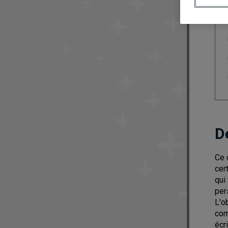
D
Ce 
cer
qui
per
L'o
com
écr