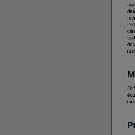
suj
des
fac
le 
cla
tex
doc
rus
M
En 
édu
mon
P