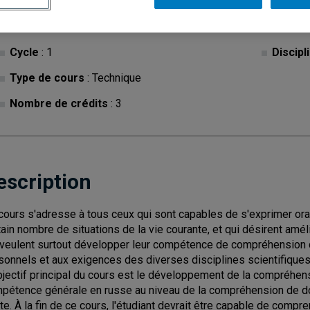
Cycle
: 1
Discipl
Type de cours
: Technique
Nombre de crédits
: 3
escription
cours s'adresse à tous ceux qui sont capables de s'exprimer or
tain nombre de situations de la vie courante, et qui désirent am
 veulent surtout développer leur compétence de compréhension d
sonnels et aux exigences des diverses disciplines scientifiques
bjectif principal du cours est le développement de la compréhen
pétence générale en russe au niveau de la compréhension de do
ite. À la fin de ce cours, l'étudiant devrait être capable de com