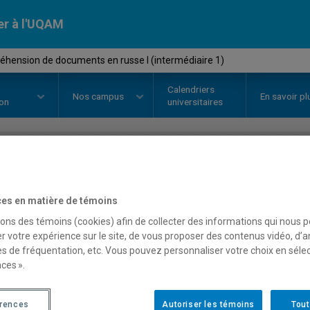
er à l'UQAM
hension de documents en russe I (intermédiaire 1)
Calendriers
Nos
campus
En savoir pl
ion
universitaires
OURS
//
RUS2375
-
Compréhensi
es en matière de témoins
russe I (intermédiaire 1)
sons des témoins (cookies) afin de collecter des informations qui nous 
r votre expérience sur le site, de vous proposer des contenus vidéo, d’a
es de fréquentation, etc. Vous pouvez personnaliser votre choix en séle
ces ».
Description
Horaire - Été 2026
Horaire
érences
Autoriser les témoins
Tout