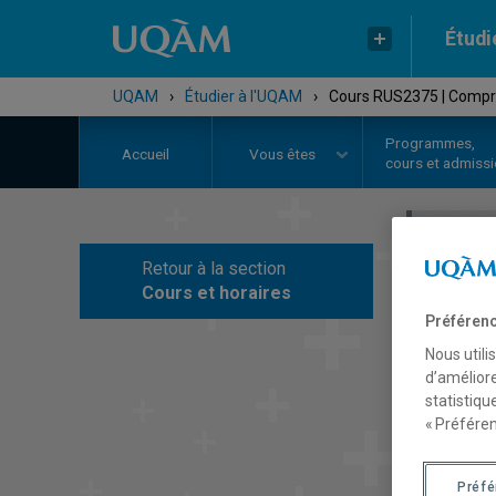
Étudi
UQAM
›
Étudier à l'UQAM
›
Cours RUS2375 | Compré
Programmes,
Accueil
Vous êtes
cours et admiss
Retour à la section
C
Cours et horaires
Préférenc
Nous utili
d’améliore
statistiqu
« Préféren
Préf