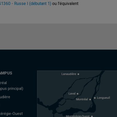
1360 - Russe I (débutant 1)
ou l'équivalent
AMPUS
réal
pus principal)
udière
l
érégie-Ouest