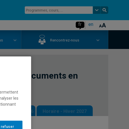
fr
en
us
Rencontrez-nous
on de documents en
permettent
nalyser les
ctionnant
 - Automne 2026
Horaire - Hiver 2027
 refuser