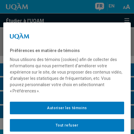
FR
EN
Étudier à l'UQAM
COURS
//
SCO1250
Introduction aux sciences comptables
Préférences en matière de témoins
Nous utilisons des témoins (cookies) afin de collecter des
informations qui nous permettent d’améliorer votre
Description du cours
expérience sur le site, de vous proposer des contenus vidéo,
d’analyser les statistiques de fréquentation, etc. Vous
Horaire - Été 2026
pouvez personnaliser votre choix en sélectionnant
« Préférences ».
Horaire - Automne 2026
Autoriser les témoins
Horaire - Hiver 2027
Tout refuser