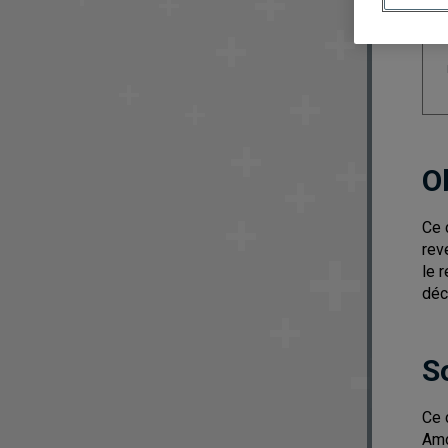
O
Ce 
rev
le 
déc
S
Ce 
Amo