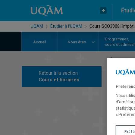
Étudi
UQAM
›
Étudier à l'UQAM
›
Cours SCO3008 | Impôt s
Programmes,
Accueil
Vous êtes
cours et admiss
Retour à la section
C
Cours et horaires
Préférenc
Nous utili
d’améliore
statistiqu
« Préféren
Préf