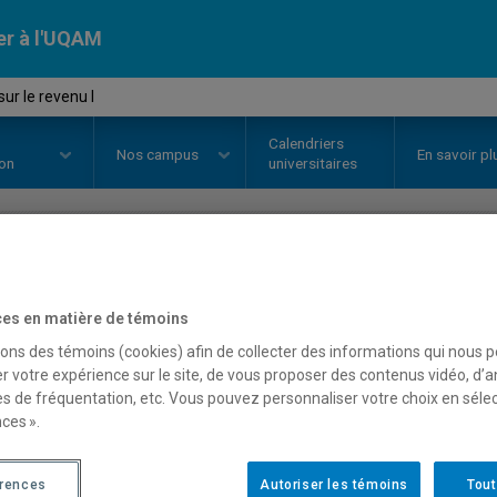
er à l'UQAM
ur le revenu I
Calendriers
Nos
campus
En savoir pl
ion
universitaires
OURS
//
SCO3008
-
Impôt sur le r
es en matière de témoins
sons des témoins (cookies) afin de collecter des informations qui nous 
r votre expérience sur le site, de vous proposer des contenus vidéo, d’a
Description
Horaire - Été 2026
Horaire
es de fréquentation, etc. Vous pouvez personnaliser votre choix en séle
ces ».
érences
Autoriser les témoins
Tout