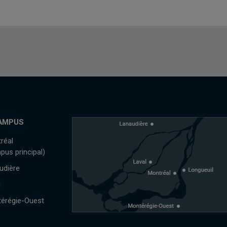
AMPUS
réal
pus principal)
udière
l
érégie-Ouest