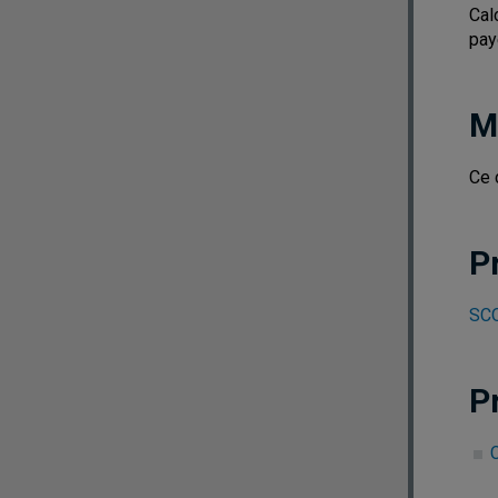
Cal
pay
M
Ce 
P
SCO
P
C