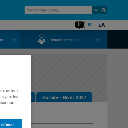
fr
en
us
Rencontrez-nous
evenu I
permettent
nalyser les
 - Automne 2026
Horaire - Hiver 2027
ctionnant
 refuser