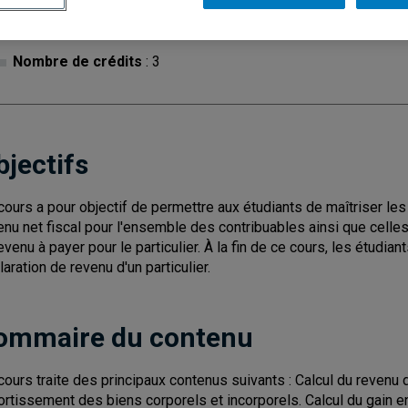
Cycle
: 1
Discipl
Nombre de crédits
: 3
bjectifs
cours a pour objectif de permettre aux étudiants de maîtriser les 
enu net fiscal pour l'ensemble des contribuables ainsi que celle
revenu à payer pour le particulier. À la fin de ce cours, les étudi
laration de revenu d'un particulier.
ommaire du contenu
cours traite des principaux contenus suivants : Calcul du revenu d
rtissement des biens corporels et incorporels. Calcul du gain en