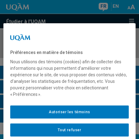
FR
EN
Étudier à l'UQAM
COURS
//
SCO6192
Stage en comptabilité
Préférences en matière de témoins
Nous utilisons des témoins (cookies) afin de collecter des
informations qui nous permettent d’améliorer votre
Description du cours
expérience sur le site, de vous proposer des contenus vidéo,
d’analyser les statistiques de fréquentation, etc. Vous
Horaire - Été 2026
pouvez personnaliser votre choix en sélectionnant
« Préférences ».
Horaire - Automne 2026
Autoriser les témoins
Horaire - Hiver 2027
Tout refuser