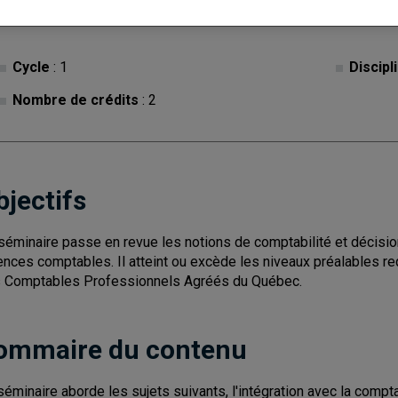
Cycle
: 1
Discipl
Nombre de crédits
: 2
bjectifs
séminaire passe en revue les notions de comptabilité et décisio
ences comptables. Il atteint ou excède les niveaux préalables re
 Comptables Professionnels Agréés du Québec.
ommaire du contenu
séminaire aborde les sujets suivants, l'intégration avec la compt