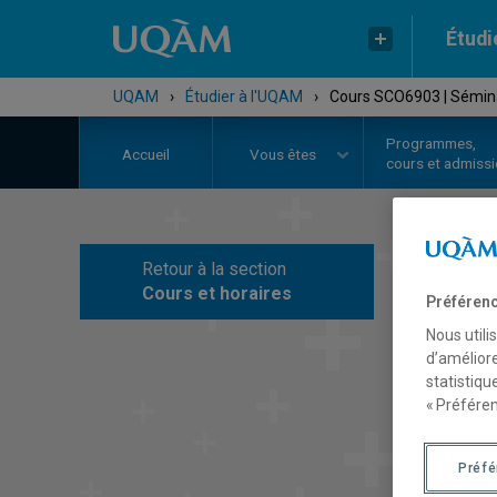
Étudi
UQAM
›
Étudier à l'UQAM
›
Cours SCO6903 | Séminai
Programmes,
Accueil
Vous êtes
cours et admiss
Retour à la section
C
Cours et horaires
Préférenc
Nous utili
d’améliore
statistiqu
« Préféren
Préf