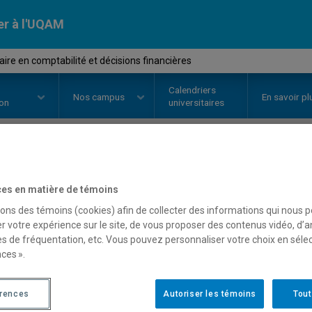
er à l'UQAM
re en comptabilité et décisions financières
Calendriers
Nos
campus
En savoir pl
ion
universitaires
OURS
//
SCO6903
-
Séminaire en 
es en matière de témoins
décisions financières
sons des témoins (cookies) afin de collecter des informations qui nous 
r votre expérience sur le site, de vous proposer des contenus vidéo, d’a
es de fréquentation, etc. Vous pouvez personnaliser votre choix en séle
ces ».
Description
Horaire - Été 2026
Horaire
érences
Autoriser les témoins
Tout