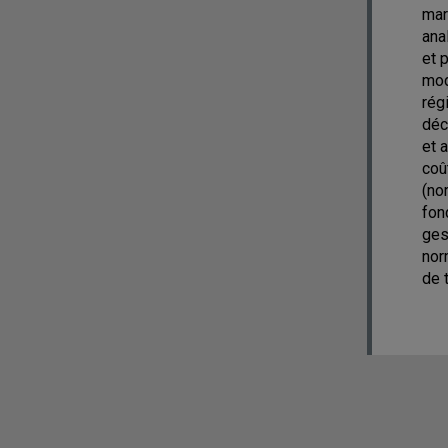
mar
ana
et 
mod
rég
déc
et 
coû
(no
fon
ges
nor
de 