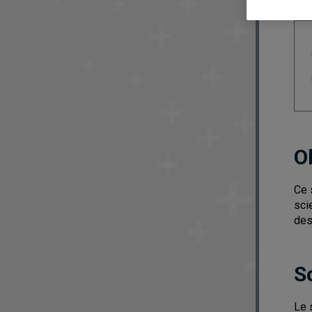
O
Ce 
sci
des
S
Le 