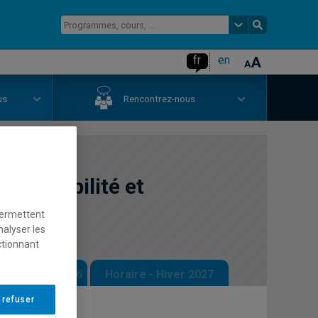
fr
en
us
Rencontrez-nous
comptabilité et
permettent
nalyser les
ctionnant
 - Automne 2026
Horaire - Hiver 2027
 refuser