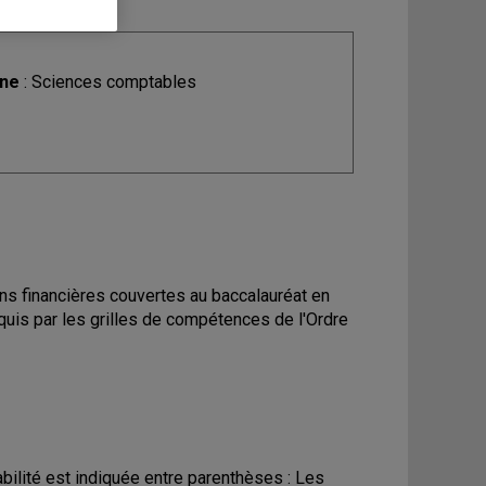
ine
: Sciences comptables
ns financières couvertes au baccalauréat en
quis par les grilles de compétences de l'Ordre
abilité est indiquée entre parenthèses : Les