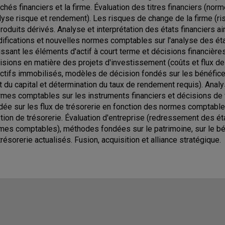
chés financiers et la firme. Évaluation des titres financiers (no
lyse risque et rendement). Les risques de change de la firme (r
produits dérivés. Analyse et interprétation des états financiers a
ifications et nouvelles normes comptables sur l'analyse des ét
issant les éléments d'actif à court terme et décisions financière
isions en matière des projets d'investissement (coûts et flux de
actifs immobilisés, modèles de décision fondés sur les bénéfices
t du capital et détermination du taux de rendement requis). Ana
rmes comptables sur les instruments financiers et décisions de f
dée sur les flux de trésorerie en fonction des normes comptables
tion de trésorerie. Évaluation d'entreprise (redressement des ét
mes comptables), méthodes fondées sur le patrimoine, sur le béné
trésorerie actualisés. Fusion, acquisition et alliance stratégique.