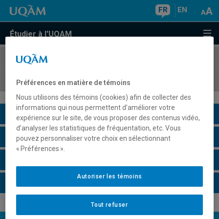
FR
EN
Étudier à l'UQAM
COURS
//
SCO7023
Séminaire d'intégration en expertise comptable
Préférences en matière de témoins
Nous utilisons des témoins (cookies) afin de collecter des
informations qui nous permettent d’améliorer votre
Description du cours
expérience sur le site, de vous proposer des contenus vidéo,
d’analyser les statistiques de fréquentation, etc. Vous
Horaire - Été 2026
pouvez personnaliser votre choix en sélectionnant
« Préférences ».
Horaire - Automne 2026
Autoriser les témoins
Horaire - Hiver 2027
Tout refuser