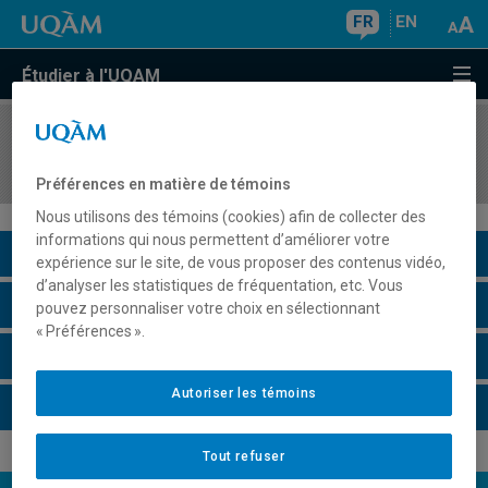
FR
EN
Étudier à l'UQAM
COURS
//
SCO7305
Intégration en comptabilité financière I
Préférences en matière de témoins
Nous utilisons des témoins (cookies) afin de collecter des
informations qui nous permettent d’améliorer votre
Description du cours
expérience sur le site, de vous proposer des contenus vidéo,
d’analyser les statistiques de fréquentation, etc. Vous
Horaire - Été 2026
pouvez personnaliser votre choix en sélectionnant
« Préférences ».
Horaire - Automne 2026
Autoriser les témoins
Horaire - Hiver 2027
Tout refuser