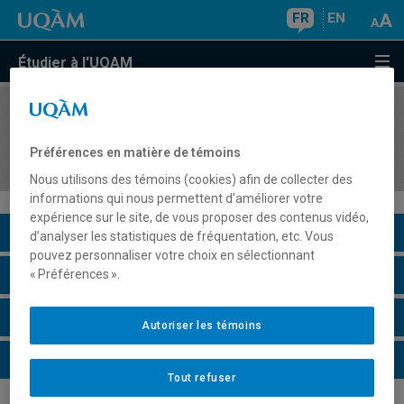
FR
EN
Étudier à l'UQAM
COURS
//
SCO7315
Le professionnel en expertise-comptable et les
Préférences en matière de témoins
technologies de l'information
Nous utilisons des témoins (cookies) afin de collecter des
informations qui nous permettent d’améliorer votre
expérience sur le site, de vous proposer des contenus vidéo,
Description du cours
d’analyser les statistiques de fréquentation, etc. Vous
pouvez personnaliser votre choix en sélectionnant
Horaire - Été 2026
« Préférences ».
Horaire - Automne 2026
Autoriser les témoins
Horaire - Hiver 2027
Tout refuser