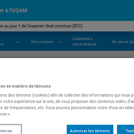
er à l'UQAM
ion au jour 1 de l'examen final commun (EFC)
Calendriers
Nos
campus
En savoir pl
ion
universitaires
OURS
//
SCO7370
-
Initiation au 
es en matière de témoins
commun (EFC)
sons des témoins (cookies) afin de collecter des informations qui nous 
r votre expérience sur le site, de vous proposer des contenus vidéo, d’a
es de fréquentation, etc. Vous pouvez personnaliser votre choix en séle
ces ».
Description
Horaire - Été 2026
Horaire
érences
Autoriser les témoins
Tout