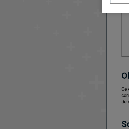
O
Ce 
com
de 
S