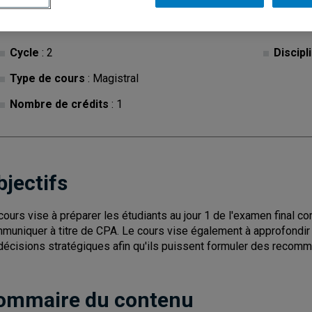
Cycle
: 2
Discipl
Type de cours
: Magistral
Nombre de crédits
: 1
bjectifs
cours vise à préparer les étudiants au jour 1 de l'examen final 
muniquer à titre de CPA. Le cours vise également à approfondir
décisions stratégiques afin qu'ils puissent formuler des recomm
ommaire du contenu