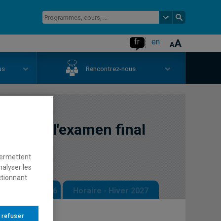
fr
en
us
Rencontrez-nous
jour 1 de l'examen final
permettent
nalyser les
ctionnant
 - Automne 2026
Horaire - Hiver 2027
 refuser