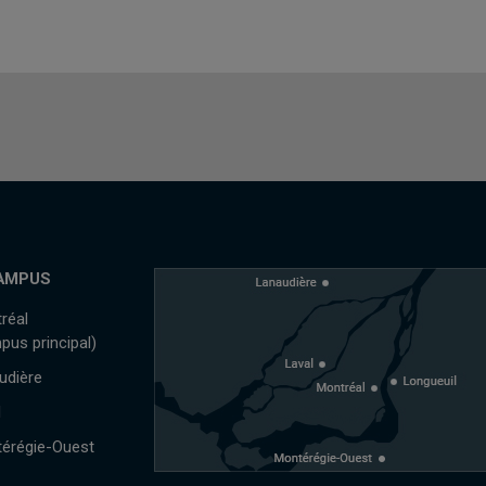
AMPUS
réal
pus principal)
udière
l
érégie-Ouest