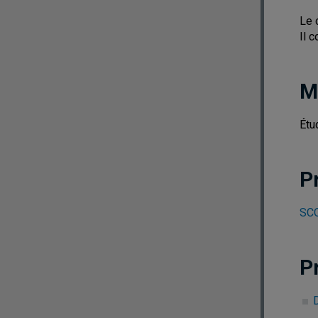
Le 
Il 
M
Étu
P
SCO
P