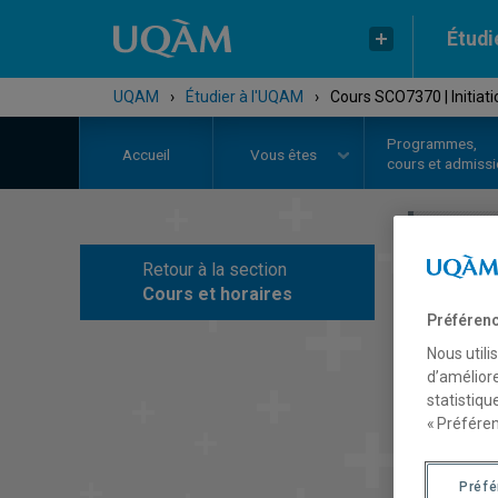
Étudi
UQAM
›
Étudier à l'UQAM
›
Cours SCO7370 | Initiat
Programmes,
Accueil
Vous êtes
cours et admiss
Retour à la section
C
Cours et horaires
Préférenc
Nous utili
d’améliore
statistiqu
« Préféren
Préf