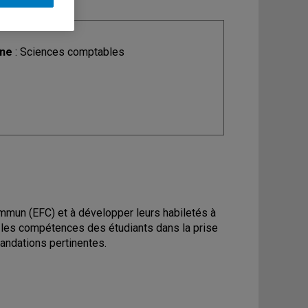
ine
: Sciences comptables
commun (EFC) et à développer leurs habiletés à
 les compétences des étudiants dans la prise
andations pertinentes.