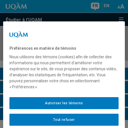
FR
EN
Étudier à l'UQAM
COURS
//
SCO7385
Séminaire d'accompagnement et de
Préférences en matière de témoins
consolidation
Nous utilisons des témoins (cookies) afin de collecter des
informations qui nous permettent d’améliorer votre
expérience sur le site, de vous proposer des contenus vidéo,
Description du cours
d’analyser les statistiques de fréquentation, etc. Vous
pouvez personnaliser votre choix en sélectionnant
Horaire - Été 2026
« Préférences ».
Horaire - Automne 2026
Autoriser les témoins
Horaire - Hiver 2027
Tout refuser