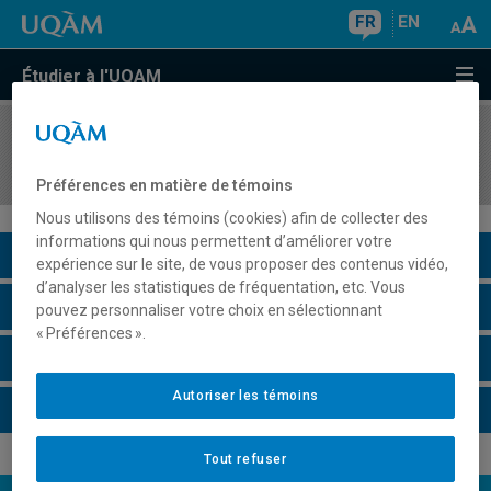
FR
EN
Étudier à l'UQAM
COURS
//
SCO7814
Politique fiscale
Préférences en matière de témoins
Nous utilisons des témoins (cookies) afin de collecter des
informations qui nous permettent d’améliorer votre
Description du cours
expérience sur le site, de vous proposer des contenus vidéo,
d’analyser les statistiques de fréquentation, etc. Vous
Horaire - Été 2026
pouvez personnaliser votre choix en sélectionnant
« Préférences ».
Horaire - Automne 2026
Autoriser les témoins
Horaire - Hiver 2027
Tout refuser