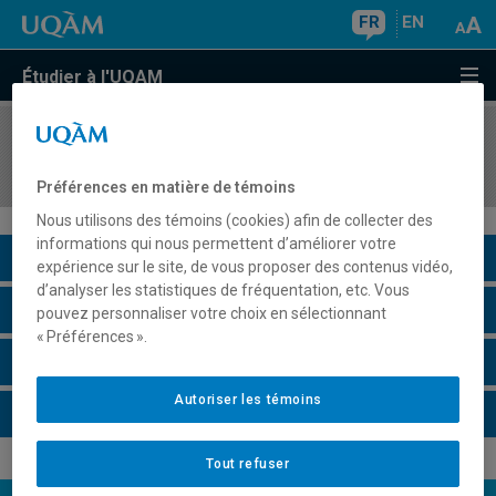
FR
EN
Étudier à l'UQAM
COURS
//
SCO7821
La fiscalité des fiducies et du décès
Préférences en matière de témoins
Nous utilisons des témoins (cookies) afin de collecter des
informations qui nous permettent d’améliorer votre
Description du cours
expérience sur le site, de vous proposer des contenus vidéo,
d’analyser les statistiques de fréquentation, etc. Vous
Horaire - Été 2026
pouvez personnaliser votre choix en sélectionnant
« Préférences ».
Horaire - Automne 2026
Autoriser les témoins
Horaire - Hiver 2027
Tout refuser