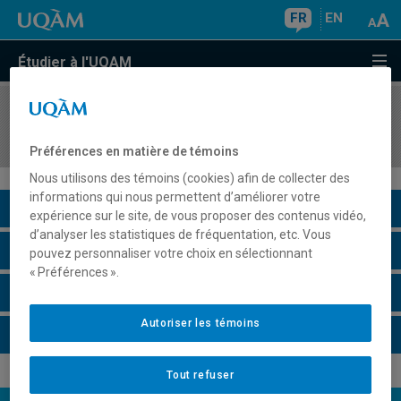
FR
EN
Étudier à l'UQAM
COURS
//
SCO8843
Fiscalité internationale avancée
Préférences en matière de témoins
Nous utilisons des témoins (cookies) afin de collecter des
informations qui nous permettent d’améliorer votre
Description du cours
expérience sur le site, de vous proposer des contenus vidéo,
d’analyser les statistiques de fréquentation, etc. Vous
Horaire - Été 2026
pouvez personnaliser votre choix en sélectionnant
« Préférences ».
Horaire - Automne 2026
Autoriser les témoins
Horaire - Hiver 2027
Tout refuser