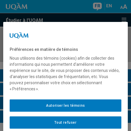
FR
EN
Étudier à l'UQAM
COURS
//
SCS3000
Approches pédagogiques en Culture et
Préférences en matière de témoins
citoyenneté québécoise
Nous utilisons des témoins (cookies) afin de collecter des
informations qui nous permettent d’améliorer votre
expérience sur le site, de vous proposer des contenus vidéo,
Description du cours
d’analyser les statistiques de fréquentation, etc. Vous
pouvez personnaliser votre choix en sélectionnant
Horaire - Été 2026
« Préférences ».
Horaire - Automne 2026
Autoriser les témoins
Horaire - Hiver 2027
Tout refuser