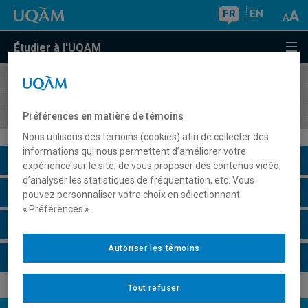
FR
EN
Étudier à l'UQAM
COURS
//
SCT2112
Optique cristalline
Préférences en matière de témoins
Nous utilisons des témoins (cookies) afin de collecter des
informations qui nous permettent d’améliorer votre
Description du cours
expérience sur le site, de vous proposer des contenus vidéo,
d’analyser les statistiques de fréquentation, etc. Vous
Horaire - Été 2026
pouvez personnaliser votre choix en sélectionnant
« Préférences ».
Horaire - Automne 2026
Autoriser les témoins
Horaire - Hiver 2027
Tout refuser