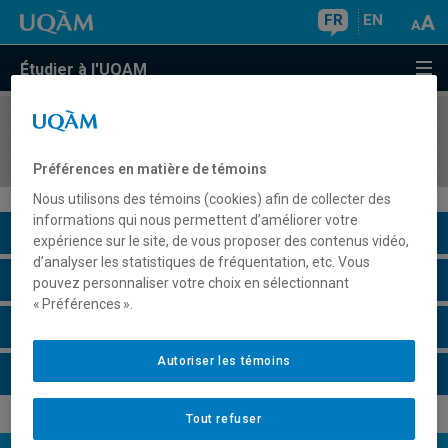
FR
EN
Étudier à l'UQAM
COURS
//
SCT2500
Géomathématiques
Préférences en matière de témoins
Nous utilisons des témoins (cookies) afin de collecter des
informations qui nous permettent d’améliorer votre
Description du cours
expérience sur le site, de vous proposer des contenus vidéo,
d’analyser les statistiques de fréquentation, etc. Vous
Horaire - Été 2026
pouvez personnaliser votre choix en sélectionnant
« Préférences ».
Horaire - Automne 2026
Autoriser les témoins
Horaire - Hiver 2027
Tout refuser