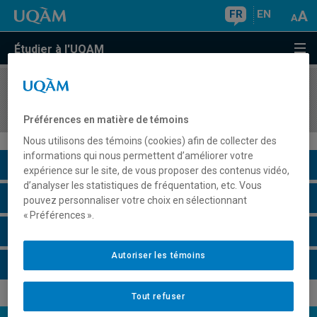
FR
EN
Étudier à l'UQAM
COURS
//
SCT2501
Géomathématiques
Préférences en matière de témoins
Nous utilisons des témoins (cookies) afin de collecter des
informations qui nous permettent d’améliorer votre
Description du cours
expérience sur le site, de vous proposer des contenus vidéo,
d’analyser les statistiques de fréquentation, etc. Vous
Horaire - Été 2026
pouvez personnaliser votre choix en sélectionnant
« Préférences ».
Horaire - Automne 2026
Autoriser les témoins
Horaire - Hiver 2027
Tout refuser