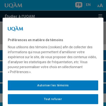
FR
EN
Étudier à l'UQAM
COURS
//
SCT3532
Les origines de l'espèce humaine
Préférences en matière de témoins
Nous utilisons des témoins (cookies) afin de collecter des
informations qui nous permettent d’améliorer votre
Description du cours
expérience sur le site, de vous proposer des contenus vidéo,
d’analyser les statistiques de fréquentation, etc. Vous
Horaire - Été 2026
pouvez personnaliser votre choix en sélectionnant
« Préférences ».
Horaire - Automne 2026
Autoriser les témoins
Horaire - Hiver 2027
Tout refuser