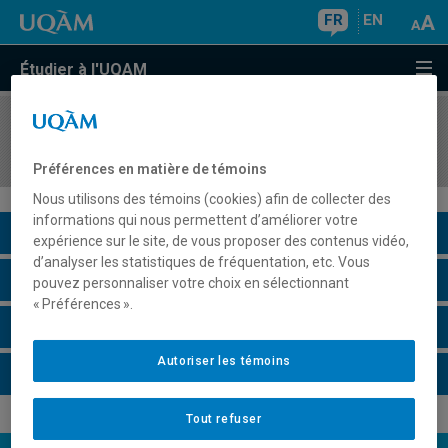
FR
EN
Étudier à l'UQAM
COURS
//
SCT6810
Camp de terrain: études thématiques
Préférences en matière de témoins
Nous utilisons des témoins (cookies) afin de collecter des
informations qui nous permettent d’améliorer votre
Description du cours
expérience sur le site, de vous proposer des contenus vidéo,
d’analyser les statistiques de fréquentation, etc. Vous
Horaire - Été 2026
pouvez personnaliser votre choix en sélectionnant
« Préférences ».
Horaire - Automne 2026
Autoriser les témoins
Horaire - Hiver 2027
Tout refuser