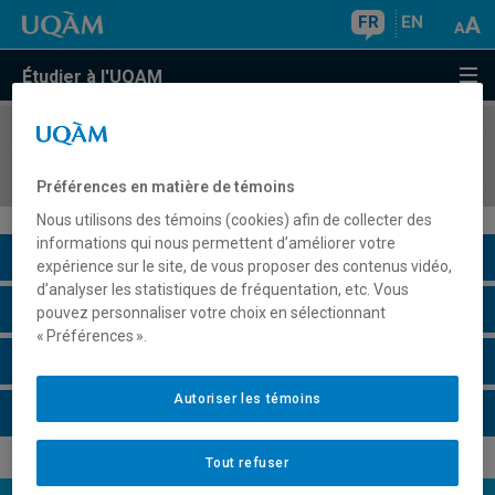
FR
EN
Étudier à l'UQAM
COURS
//
SCT8400
Risques géologiques environnementaux
Préférences en matière de témoins
Nous utilisons des témoins (cookies) afin de collecter des
informations qui nous permettent d’améliorer votre
Description du cours
expérience sur le site, de vous proposer des contenus vidéo,
d’analyser les statistiques de fréquentation, etc. Vous
Horaire - Été 2026
pouvez personnaliser votre choix en sélectionnant
« Préférences ».
Horaire - Automne 2026
Autoriser les témoins
Horaire - Hiver 2027
Tout refuser