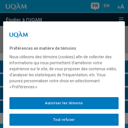
FR
EN
Étudier à l'UQAM
COURS
//
SCT8510
Système Terre Primitive
Préférences en matière de témoins
Nous utilisons des témoins (cookies) afin de collecter des
informations qui nous permettent d’améliorer votre
Description du cours
expérience sur le site, de vous proposer des contenus vidéo,
d’analyser les statistiques de fréquentation, etc. Vous
Horaire - Été 2026
pouvez personnaliser votre choix en sélectionnant
« Préférences ».
Horaire - Automne 2026
Autoriser les témoins
Horaire - Hiver 2027
Tout refuser