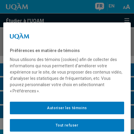
FR
EN
Étudier à l'UQAM
COURS
//
SCT8888
Stage (profil professionnel)
Préférences en matière de témoins
Nous utilisons des témoins (cookies) afin de collecter des
informations qui nous permettent d’améliorer votre
Description du cours
expérience sur le site, de vous proposer des contenus vidéo,
d’analyser les statistiques de fréquentation, etc. Vous
Horaire - Été 2026
pouvez personnaliser votre choix en sélectionnant
« Préférences ».
Horaire - Automne 2026
Autoriser les témoins
Horaire - Hiver 2027
Tout refuser