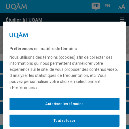
FR
EN
Étudier à l'UQAM
COURS
//
SCT8891
Rapport de stage
Préférences en matière de témoins
Nous utilisons des témoins (cookies) afin de collecter des
informations qui nous permettent d’améliorer votre
Description du cours
expérience sur le site, de vous proposer des contenus vidéo,
d’analyser les statistiques de fréquentation, etc. Vous
Horaire - Été 2026
pouvez personnaliser votre choix en sélectionnant
« Préférences ».
Horaire - Automne 2026
Autoriser les témoins
Horaire - Hiver 2027
Tout refuser