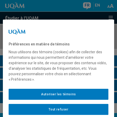
FR
EN
Étudier à l'UQAM
COURS
//
SOC1014
Introduction à l'action et à l'animation culturelle
Préférences en matière de témoins
Nous utilisons des témoins (cookies) afin de collecter des
informations qui nous permettent d’améliorer votre
Description du cours
expérience sur le site, de vous proposer des contenus vidéo,
d’analyser les statistiques de fréquentation, etc. Vous
Horaire - Été 2026
pouvez personnaliser votre choix en sélectionnant
« Préférences ».
Horaire - Automne 2026
Autoriser les témoins
Horaire - Hiver 2027
Tout refuser