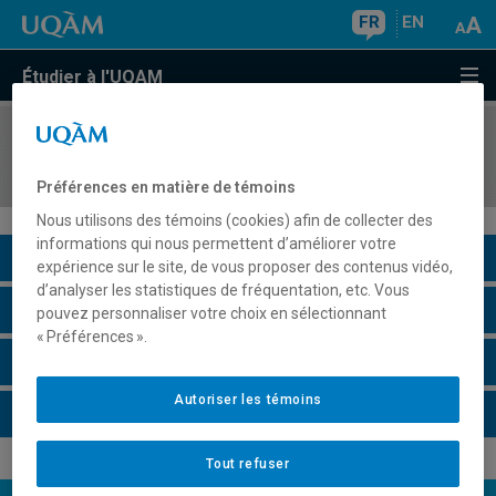
FR
EN
Étudier à l'UQAM
COURS
//
SOC1250
Analyse de la société québécoise
Préférences en matière de témoins
Nous utilisons des témoins (cookies) afin de collecter des
informations qui nous permettent d’améliorer votre
Description du cours
expérience sur le site, de vous proposer des contenus vidéo,
d’analyser les statistiques de fréquentation, etc. Vous
Horaire - Été 2026
pouvez personnaliser votre choix en sélectionnant
« Préférences ».
Horaire - Automne 2026
Autoriser les témoins
Horaire - Hiver 2027
Tout refuser