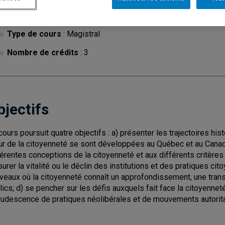
Cycle
: 1
Discipl
Type de cours
: Magistral
Nombre de crédits
: 3
bjectifs
cours poursuit quatre objectifs : a) présenter les trajectoires his
r de la citoyenneté se sont développées au Québec et au Canada;
férentes conceptions de la citoyenneté et aux différents critères
urer la vitalité ou le déclin des institutions et des pratiques cit
veaux où la citoyenneté connaît un approfondissement, une transfo
lics; d) se pencher sur les défis auxquels fait face la citoyennet
rudescence de pratiques néolibérales et de mouvements autorita