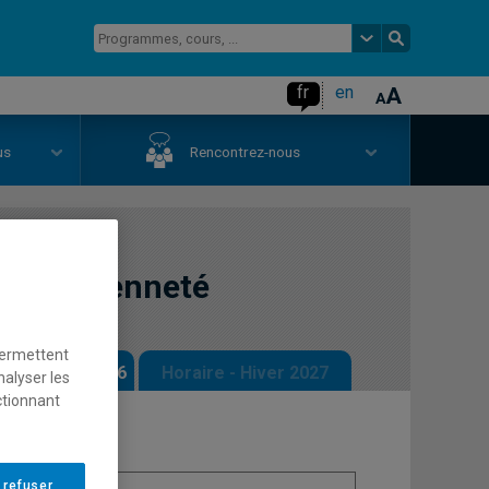
fr
en
us
Rencontrez-nous
 la citoyenneté
permettent
 - Automne 2026
Horaire - Hiver 2027
nalyser les
ctionnant
 refuser