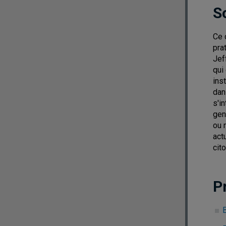
S
Ce 
pra
Jef
qui
ins
dan
s'i
gen
ou 
act
cito
P