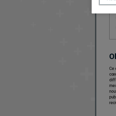
O
Ce 
cœu
dif
mes
nou
pub
rec