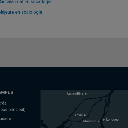
Baccalauréat en sociologie
Majeure en sociologie
AMPUS
réal
pus principal)
udière
l