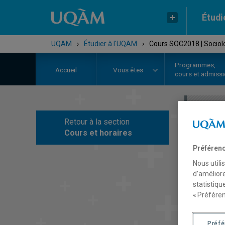
Étudi
UQAM
›
Étudier à l'UQAM
›
Cours SOC2018 | Sociolo
Programmes,
Accueil
Vous êtes
cours et admiss
Retour à la section
C
Cours et horaires
Préférenc
Nous utili
d’améliore
statistiqu
« Préféren
Préf