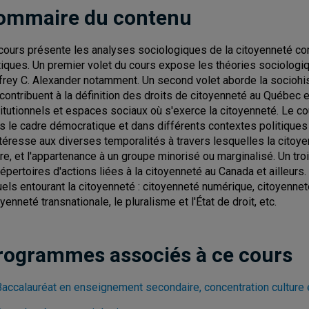
ommaire du contenu
cours présente les analyses sociologiques de la citoyenneté 
tiques. Un premier volet du cours expose les théories sociologiqu
frey C. Alexander notamment. Un second volet aborde la sociohist
 contribuent à la définition des droits de citoyenneté au Québec e
titutionnels et espaces sociaux où s'exerce la citoyenneté. Le c
s le cadre démocratique et dans différents contextes politiques et 
ntéresse aux diverses temporalités à travers lesquelles la citoye
re, et l'appartenance à un groupe minorisé ou marginalisé. Un tr
répertoires d'actions liées à la citoyenneté au Canada et ailleurs.
uels entourant la citoyenneté : citoyenneté numérique, citoyenne
yenneté transnationale, le pluralisme et l'État de droit, etc.
rogrammes associés à ce cours
Baccalauréat en enseignement secondaire, concentration culture