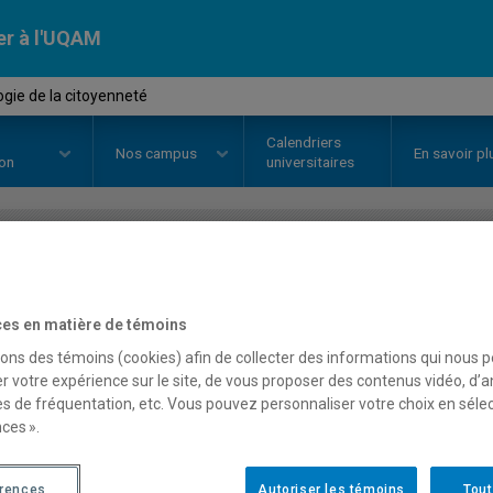
er à l'UQAM
gie de la citoyenneté
Calendriers
Nos
campus
En savoir pl
ion
universitaires
OURS
//
SOC2018
-
Sociologie de
es en matière de témoins
sons des témoins (cookies) afin de collecter des informations qui nous 
Description
Horaire - Été 2026
Horaire
r votre expérience sur le site, de vous proposer des contenus vidéo, d’a
es de fréquentation, etc. Vous pouvez personnaliser votre choix en séle
ces ».
érences
Autoriser les témoins
Tout