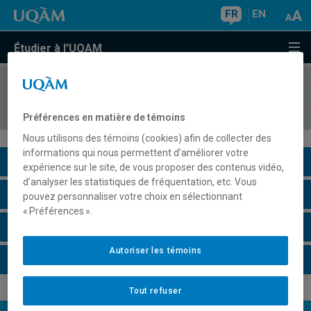
FR
EN
Étudier à l'UQAM
COURS
//
SOC3216
Méthodologie qualitative avancée
Préférences en matière de témoins
Nous utilisons des témoins (cookies) afin de collecter des
informations qui nous permettent d’améliorer votre
Description du cours
expérience sur le site, de vous proposer des contenus vidéo,
d’analyser les statistiques de fréquentation, etc. Vous
Horaire - Été 2026
pouvez personnaliser votre choix en sélectionnant
« Préférences ».
Horaire - Automne 2026
Autoriser les témoins
Horaire - Hiver 2027
Tout refuser