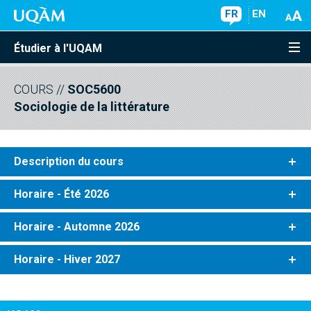
FR
EN
Étudier à l'UQAM
COURS
//
SOC5600
Sociologie de la littérature
Description du cours
Horaire - Été 2026
Horaire - Automne 2026
Horaire - Hiver 2027