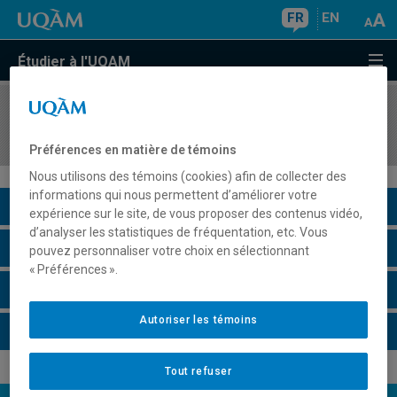
FR
EN
Étudier à l'UQAM
COURS
//
SOC6107
L'école de Francfort
Préférences en matière de témoins
Nous utilisons des témoins (cookies) afin de collecter des
informations qui nous permettent d’améliorer votre
Description du cours
expérience sur le site, de vous proposer des contenus vidéo,
d’analyser les statistiques de fréquentation, etc. Vous
Horaire - Été 2026
pouvez personnaliser votre choix en sélectionnant
« Préférences ».
Horaire - Automne 2026
Autoriser les témoins
Horaire - Hiver 2027
Tout refuser