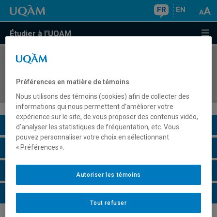
FR
EN
Étudier à l'UQAM
COURS
//
SOC8722
Sociologie de la marginalité, de la
Préférences en matière de témoins
marginalisation et des régulations sociales
Nous utilisons des témoins (cookies) afin de collecter des
informations qui nous permettent d’améliorer votre
expérience sur le site, de vous proposer des contenus vidéo,
Description du cours
d’analyser les statistiques de fréquentation, etc. Vous
pouvez personnaliser votre choix en sélectionnant
Horaire - Été 2026
« Préférences ».
Horaire - Automne 2026
Autoriser les témoins
Horaire - Hiver 2027
Tout refuser