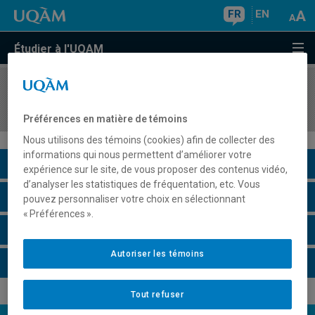
FR
EN
Étudier à l'UQAM
COURS
//
SOC8775
Auteur 1
Préférences en matière de témoins
Nous utilisons des témoins (cookies) afin de collecter des
informations qui nous permettent d’améliorer votre
Description du cours
expérience sur le site, de vous proposer des contenus vidéo,
d’analyser les statistiques de fréquentation, etc. Vous
Horaire - Été 2026
pouvez personnaliser votre choix en sélectionnant
« Préférences ».
Horaire - Automne 2026
Autoriser les témoins
Horaire - Hiver 2027
Tout refuser