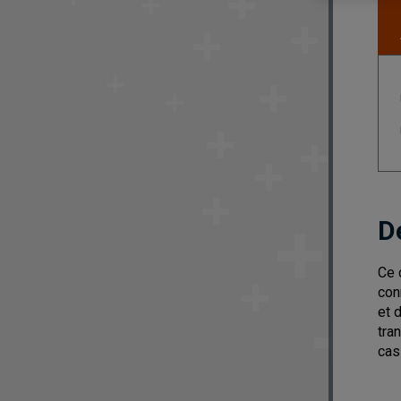
D
Ce 
con
et 
tra
cas