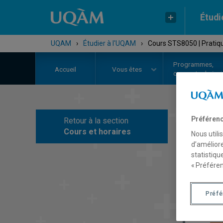
Étudi
UQAM
›
Étudier à l'UQAM
›
Cours STS8050 | Pratiqu
Programmes,
Accueil
Vous êtes
cours et admiss
Préférenc
Retour à la section
C
Cours et horaires
Nous utili
d’améliore
statistiqu
« Préféren
Préf