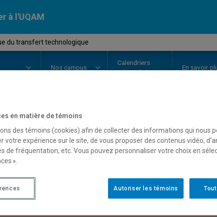
er à l'UQAM
e du transfert technologique
Calendriers
Nos
campus
En savoir pl
ion
universitaires
es en matière de témoins
OURS
//
STS8050
-
Pratique du t
sons des témoins (cookies) afin de collecter des informations qui nous 
r votre expérience sur le site, de vous proposer des contenus vidéo, d’a
es de fréquentation, etc. Vous pouvez personnaliser votre choix en séle
ces ».
Description
Horaire - Été 2026
Horaire
érences
Autoriser les témoins
Tout