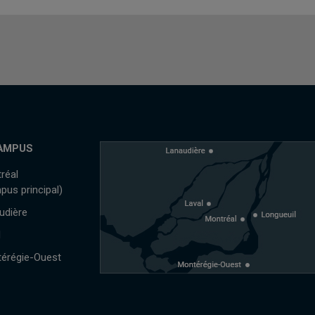
AMPUS
réal
pus principal)
udière
l
érégie-Ouest