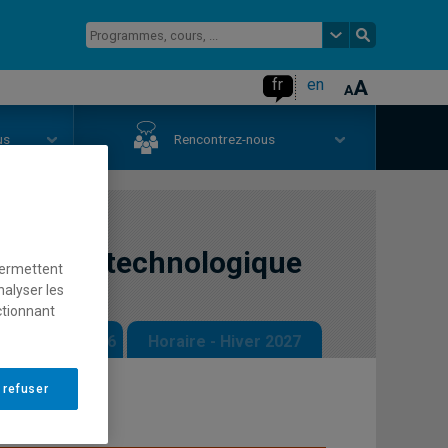
fr
en
us
Rencontrez-nous
ransfert technologique
permettent
nalyser les
ctionnant
 - Automne 2026
Horaire - Hiver 2027
 refuser