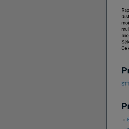
Rap
dis
moi
mul
lin
Sél
Ce 
P
STT
P