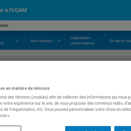
er à l'UQAM
ssion
Calendriers
Nos
campus
En savoir pl
ion
universitaires
OURS
//
STT2120
-
Régression
es en matière de témoins
sons des témoins (cookies) afin de collecter des informations qui nous 
Description
Horaire - Été 2026
Horaire
r votre expérience sur le site, de vous proposer des contenus vidéo, d’a
es de fréquentation, etc. Vous pouvez personnaliser votre choix en séle
ces ».