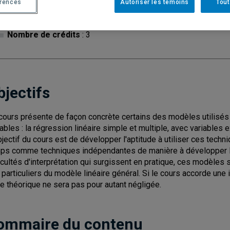
érences
Autoriser les témoins
Tout
Cycle
: 1
Discipl
Nombre de crédits
: 3
bjectifs
cours présente de façon concrète certains des modèles utilisés
iables : la régression linéaire simple et multiple, avec variables 
bjectif du cours est de développer l'aptitude à utiliser ces techn
ps comme techniques indépendantes de manière à développer l'int
ficultés d'interprétation qui surgissent en pratique, ces modèle
 particuliers du modèle linéaire général. Si le cours accorde une 
e théorique ne sera pas pour autant négligée.
ommaire du contenu