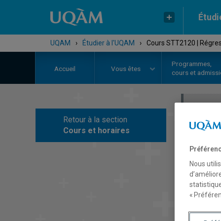
Étudi
UQAM
›
Étudier à l'UQAM
›
Cours STT2120 | Régre
Programmes,
Accueil
Vous êtes
cours et admiss
Retour à la section
C
Cours et horaires
Préférenc
Nous utili
d’améliore
statistiqu
« Préféren