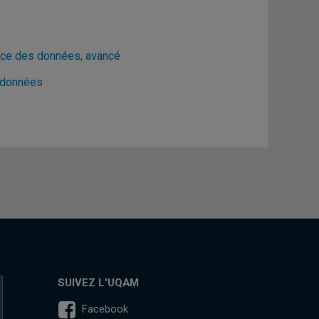
ence des données, avancé
s données
SUIVEZ L'UQAM
Facebook