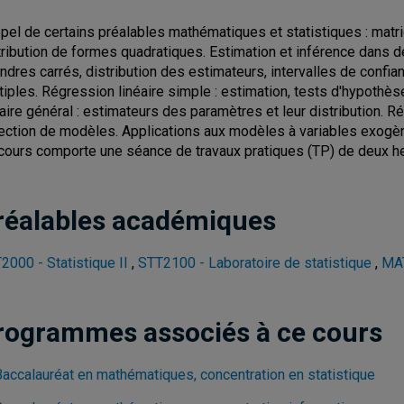
pel de certains préalables mathématiques et statistiques : matri
tribution de formes quadratiques. Estimation et inférence dans 
ndres carrés, distribution des estimateurs, intervalles de confi
tiples. Régression linéaire simple : estimation, tests d'hypoth
éaire général : estimateurs des paramètres et leur distribution. 
ection de modèles. Applications aux modèles à variables exogè
cours comporte une séance de travaux pratiques (TP) de deux h
réalables académiques
2000 - Statistique II
,
STT2100 - Laboratoire de statistique
,
MAT
rogrammes associés à ce cours
Baccalauréat en mathématiques, concentration en statistique