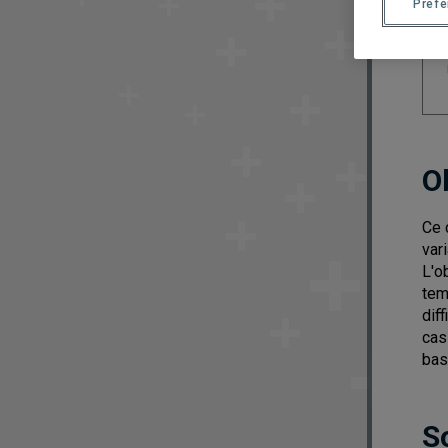
Préf
O
Ce 
var
L'o
tem
dif
cas
bas
S