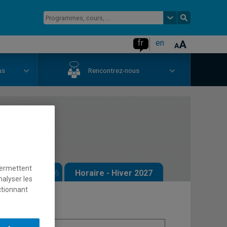
fr
en
us
Rencontrez-nous
permettent
 - Automne 2026
Horaire - Hiver 2027
nalyser les
ctionnant